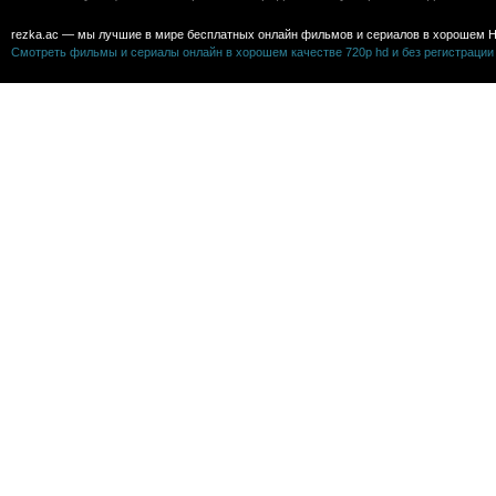
rezka.ac — мы лучшие в мире бесплатных онлайн фильмов и сериалов в хорошем H
Смотреть фильмы и сериалы онлайн в хорошем качестве 720p hd и без регистрации