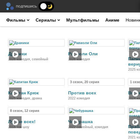
ПОДПИШИСЬ
Фильмы
Сериалы
Мультфильмы
Аниме
Новин
Фильм
Фильм
Драники
Равиоли Оли
Папи
2026 комедия, семейный
2026 комедия
верн
2025 к
3 сезон, 20 серия
1 сез
Фильм
Сериал
Капитан Крюк
Против всех
Впер
2025 комедия, драма
2022 комедия
2024 к
8 сезон, 12 серия
Сериал
Фильм
Лучше всех!
Чебурашка
Праб
2016 ток-шоу
2022 семейный, комедия
пове
2021 к