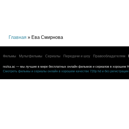
Главная
» Ева Смирнова
Фильмы
Мультфильмы
Сериалы
Передачи и шоу
Правообладателям
rezka.ac — мы лучшие в мире бесплатных онлайн фильмов и сериалов в хорошем H
Смотреть фильмы и сериалы онлайн в хорошем качестве 720p hd и без регистрации