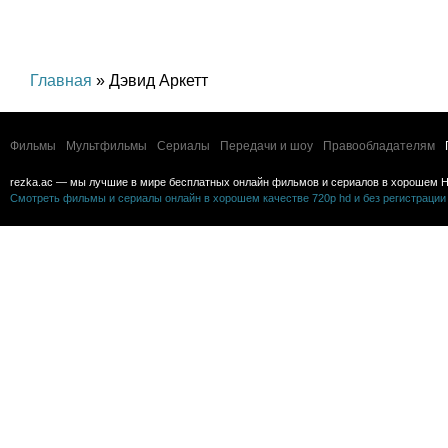
Главная
» Дэвид Аркетт
Фильмы
Мультфильмы
Сериалы
Передачи и шоу
Правообладателям
rezka.ac — мы лучшие в мире бесплатных онлайн фильмов и сериалов в хорошем H
Смотреть фильмы и сериалы онлайн в хорошем качестве 720p hd и без регистрации