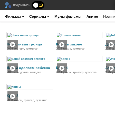
ПОДПИШИСЬ
Фильмы
Сериалы
Мультфильмы
Аниме
Новин
Фильм
Фильм
Нечестивая троица
Копы в законе
Добр
2024 вестерн, криминал
2025 драма, криминал
2023 д
Фильм
Фильм
Давай сделаем ребенка
Крик 4
Атак
2011 мелодрама, комедия
2011 ужасы, триллер, детектив
2002 у
трилле
Фильм
Крик 3
2000 ужасы, триллер, детектив