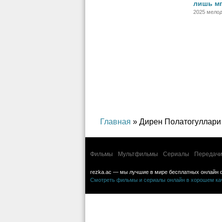
лишь м
2025 мело
Главная
» Дирен Полатогуллари
Фильмы
Мультфильмы
Сериалы
Передачи
rezka.ac — мы лучшие в мире бесплатных онлайн 
Смотреть фильмы и сериалы онлайн в хорошем каче