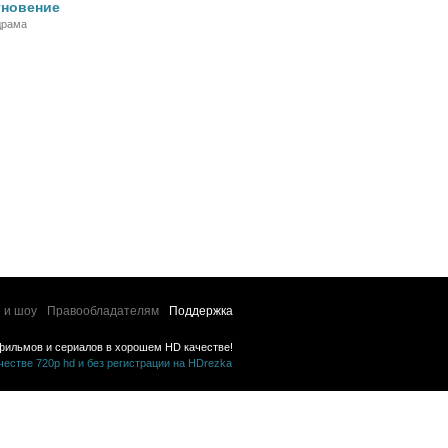
гновение
драма
 и шоу
Правообладателям
Поддержка
фильмов и сериалов в хорошем HD качестве!
стве 720p hd и без регистрации на HDrezka