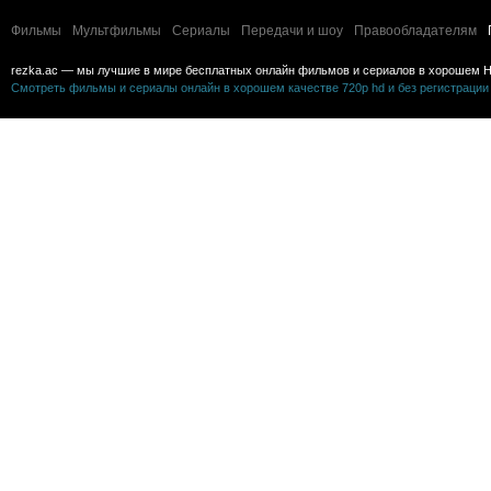
Фильмы
Мультфильмы
Сериалы
Передачи и шоу
Правообладателям
rezka.ac — мы лучшие в мире бесплатных онлайн фильмов и сериалов в хорошем H
Смотреть фильмы и сериалы онлайн в хорошем качестве 720p hd и без регистрации