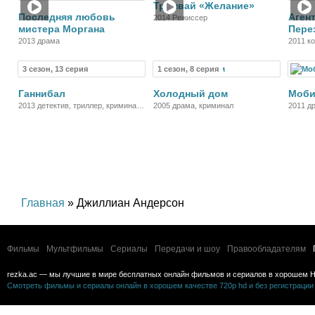
Трамвай «Желание»
Последняя любовь
Аген
2014 Режиссер
мистера Моргана
Пере
2013 драма
2011 ко
приклю
3 сезон, 13 серия
1 сезон, 8 серия
Сериал
Сериал
Ганнибал
Холодный дом
Моби
2013 детектив, триллер, криминал,
2005 драма, криминал
2011 д
драма, ужасы
Главная
» Джиллиан Андерсон
Фильмы
Мультфильмы
Сериалы
Передачи и шоу
Правообладателям
rezka.ac — мы лучшие в мире бесплатных онлайн фильмов и сериалов в хорошем H
Смотреть фильмы и сериалы онлайн в хорошем качестве 720p hd и без регистрации