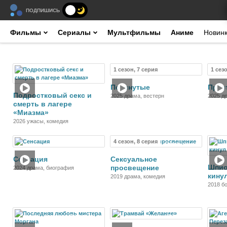
ПОДПИШИСЬ
Фильмы
Сериалы
Мультфильмы
Аниме
Новин
1 сезон, 7 серия
1 сез
Фильм
Сериал
Покинутые
Прес
Подростковый секс и
2025 драма, вестерн
2025 д
смерть в лагере
«Миазма»
2026 ужасы, комедия
4 сезон, 8 серия
Фильм
Сериал
Сенсация
Сексуальное
Шпио
просвещение
2024 драма, биография
кину
2019 драма, комедия
2018 бо
приклю
Фильм
Фильм