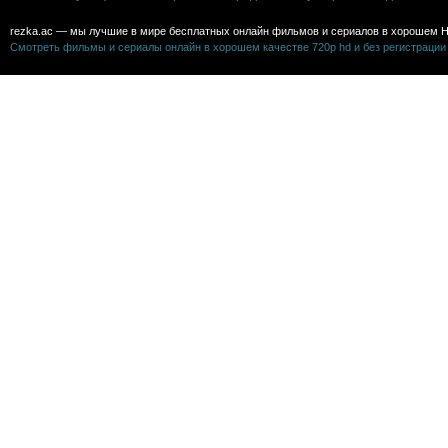
rezka.ac — мы лучшие в мире бесплатных онлайн фильмов и сериалов в хорошем H
Смотреть фильмы и сериалы онлайн в хорошем качестве 720p hd и без регистрации