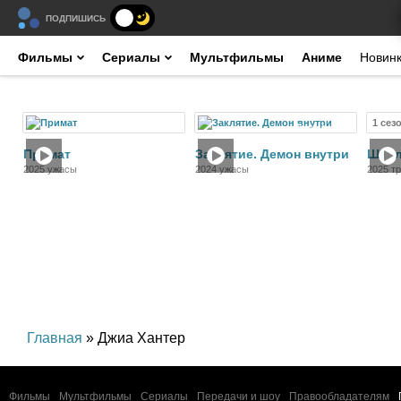
ПОДПИШИСЬ
Фильмы
Сериалы
Мультфильмы
Аниме
Новин
1 сез
Фильм
Фильм
Примат
Заклятие. Демон внутри
Шерл
2025 ужасы
2024 ужасы
2025 тр
кримин
Главная
» Джиа Хантер
Фильмы
Мультфильмы
Сериалы
Передачи и шоу
Правообладателям