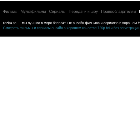
Фильмы
Мультфильмы
Сериалы
Передачи и шоу
Правообладателям
rezka.ac — мы лучшие в мире бесплатных онлайн фильмов и сериалов в хорошем H
Смотреть фильмы и сериалы онлайн в хорошем качестве 720p hd и без регистрации