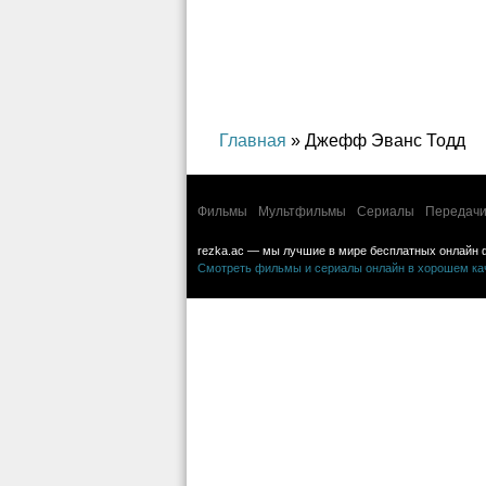
детский, фантастика
боевик, др
приключен
Главная
» Джефф Эванс Тодд
Фильмы
Мультфильмы
Сериалы
Передачи
rezka.ac — мы лучшие в мире бесплатных онлайн 
Смотреть фильмы и сериалы онлайн в хорошем каче