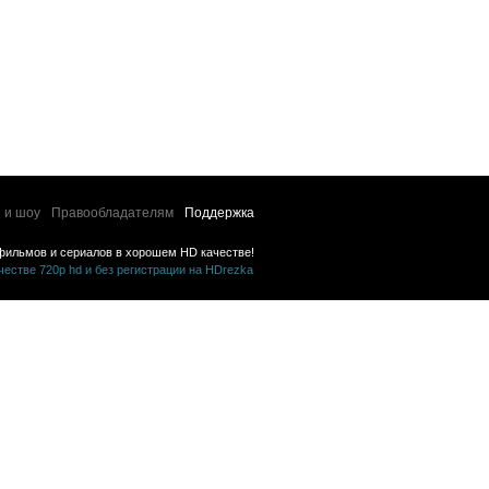
ама, комедия,
ия, семейный
 и шоу
Правообладателям
Поддержка
фильмов и сериалов в хорошем HD качестве!
стве 720p hd и без регистрации на HDrezka