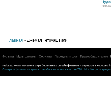
Чуде
2015 м
Главная
» Джемал Тетруашвили
Фильмы
Мультфильмы
Сериалы
Передачи и шоу
Правообладателям
rezka.ac — мы лучшие в мире бесплатных онлайн фильмов и сериалов в хорошем H
Смотреть фильмы и сериалы онлайн в хорошем качестве 720p hd и без регистрации