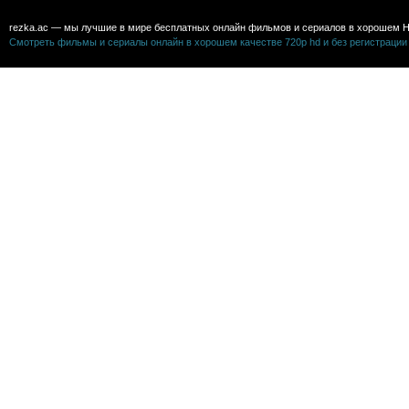
rezka.ac — мы лучшие в мире бесплатных онлайн фильмов и сериалов в хорошем H
Смотреть фильмы и сериалы онлайн в хорошем качестве 720p hd и без регистрации