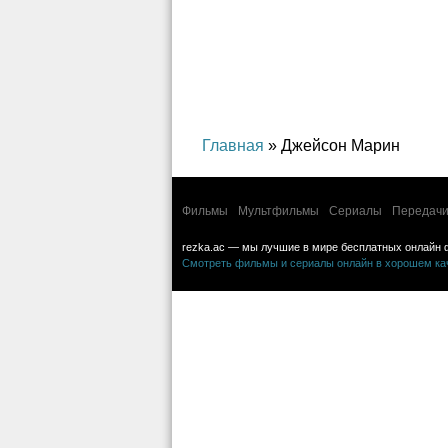
фэнтези, мелодрама, комедия,
приключения, семейный
Главная
» Джейсон Марин
Фильмы
Мультфильмы
Сериалы
Передачи
rezka.ac — мы лучшие в мире бесплатных онлайн 
Смотреть фильмы и сериалы онлайн в хорошем каче