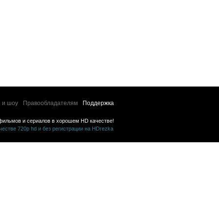
 и шоу
Правообладателям
Поддержка
фильмов и сериалов в хорошем HD качестве!
стве 720p hd и без регистрации на HDrezka