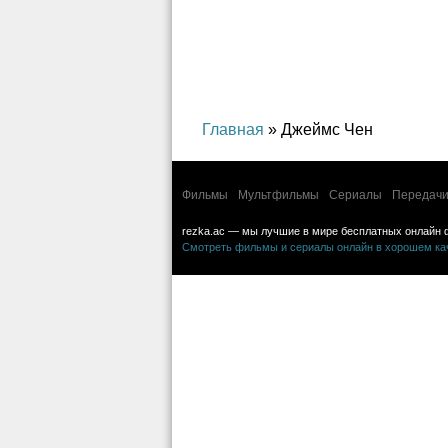
криминал, детектив
Главная
» Джеймс Чен
Фильмы
Мультфильмы
Сериалы
Передачи
rezka.ac — мы лучшие в мире бесплатных онлайн 
Смотреть фильмы и сериалы онлайн в хорошем каче