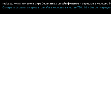
rezka.ac — мы лучшие в мире бесплатных онлайн фильмов и сериалов в хорошем H
Смотреть фильмы и сериалы онлайн в хорошем качестве 720p hd и без регистрации