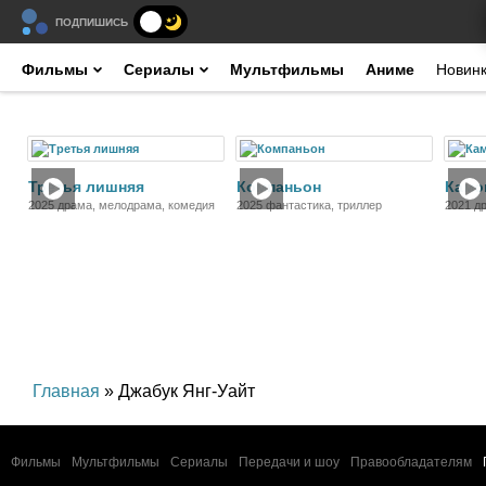
ПОДПИШИСЬ
Фильмы
Сериалы
Мультфильмы
Аниме
Новин
Фильм
Фильм
Третья лишняя
Компаньон
Камо
2025 драма, мелодрама, комедия
2025 фантастика, триллер
2021 д
Главная
» Джабук Янг-Уайт
Фильмы
Мультфильмы
Сериалы
Передачи и шоу
Правообладателям