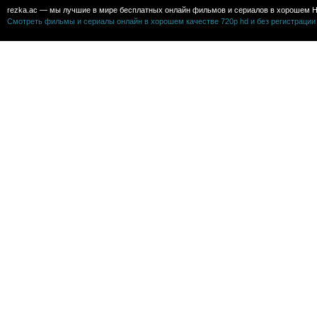
rezka.ac — мы лучшие в мире бесплатных онлайн фильмов и сериалов в хорошем H
Смотреть фильмы и сериалы онлайн в хорошем качестве 720p hd и без регистрации