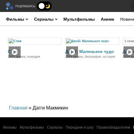
ПОДПИШИСЬ
Фильмы
Сериалы
Мультфильмы
Аниме
Новин
1 сез
Фильм
Фильм
Стив
Джой: Маленькое чудо
Дека
2025 драма, комедия
2024 драма, биография, история
2024 д
Главная
» Дагги Макмикин
Фильмы
Мультфильмы
Сериалы
Передачи и шоу
Правообладателям