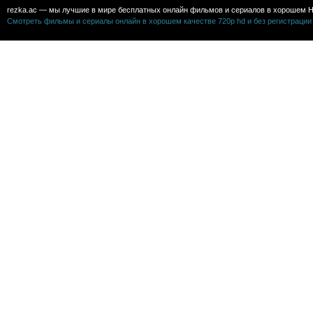
rezka.ac — мы лучшие в мире бесплатных онлайн фильмов и сериалов в хорошем H
Смотреть фильмы и сериалы онлайн в хорошем качестве 720p hd и без регистрации