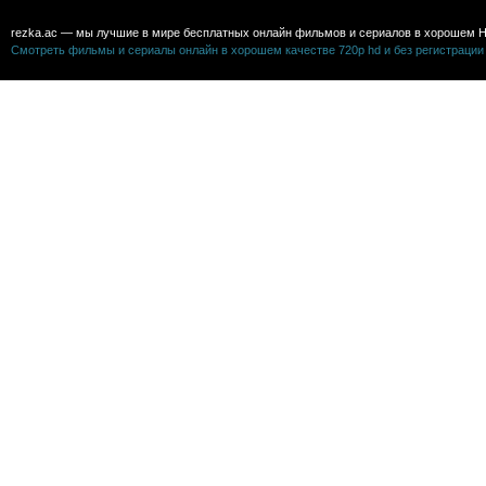
rezka.ac — мы лучшие в мире бесплатных онлайн фильмов и сериалов в хорошем H
Смотреть фильмы и сериалы онлайн в хорошем качестве 720p hd и без регистрации