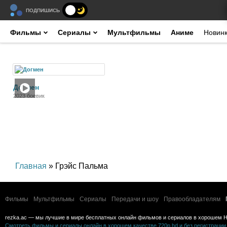
ПОДПИШИСЬ
Фильмы
Сериалы
Мультфильмы
Аниме
Новин
Фильм
Догмен
2023 боевик
Главная
» Грэйс Пальма
Фильмы
Мультфильмы
Сериалы
Передачи и шоу
Правообладателям
rezka.ac — мы лучшие в мире бесплатных онлайн фильмов и сериалов в хорошем H
Смотреть фильмы и сериалы онлайн в хорошем качестве 720p hd и без регистрации