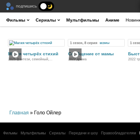
ПОДПИШИСЬ
Фильмы
Сериалы
Мультфильмы
Аниме
Новин
1 сезон, 8 серия
1 сез
Фильм
Сериал
Магия четырёх стихий
Сообщение от мамы
Быст
2025 фэнтези, семейный,
2022 драма
2022 т
приключения
детект
Главная
» Голо Ойлер
Фильмы
Мультфильмы
Сериалы
Передачи и шоу
Правообладателям