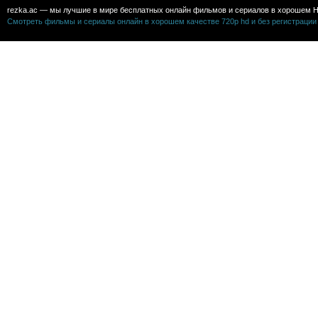
rezka.ac — мы лучшие в мире бесплатных онлайн фильмов и сериалов в хорошем H
Смотреть фильмы и сериалы онлайн в хорошем качестве 720p hd и без регистрации