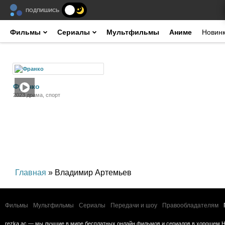
ПОДПИШИСЬ
Фильмы
Сериалы
Мультфильмы
Аниме
Новин
Фильм
Франко
2023 драма, спорт
Главная
» Владимир Артемьев
Фильмы
Мультфильмы
Сериалы
Передачи и шоу
Правообладателям
rezka.ac — мы лучшие в мире бесплатных онлайн фильмов и сериалов в хорошем H