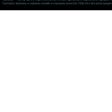
Смотреть фильмы и сериалы онлайн в хорошем качестве 720p hd и без регистрации