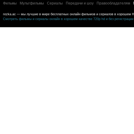
Фильмы
Мультфильмы
Сериалы
Передачи и шоу
Правообладателям
rezka.ac — мы лучшие в мире бесплатных онлайн фильмов и сериалов в хорошем H
Смотреть фильмы и сериалы онлайн в хорошем качестве 720p hd и без регистрации