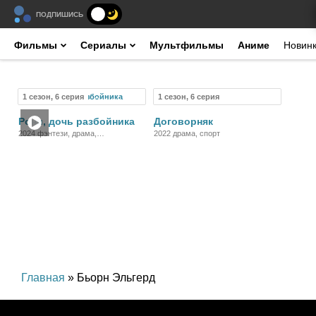
ПОДПИШИСЬ
Фильмы
Сериалы
Мультфильмы
Аниме
Новин
1 сезон, 6 серия
1 сезон, 6 серия
Сериал
Сериал
Рони, дочь разбойника
Договорняк
2024 фэнтези, драма,
2022 драма, спорт
приключения, семейный
Главная
» Бьорн Эльгерд