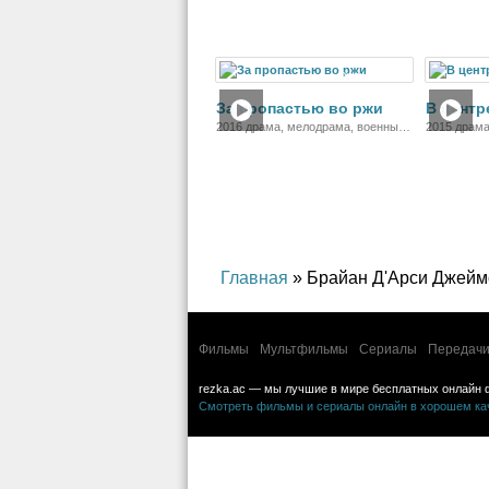
Фильм
За пропастью во ржи
В центр
2016 драма, мелодрама, военный,
2015 драма
биография
Главная
» Брайан Д'Арси Джейм
Фильмы
Мультфильмы
Сериалы
Передачи
rezka.ac — мы лучшие в мире бесплатных онлайн 
Смотреть фильмы и сериалы онлайн в хорошем каче