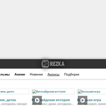
ильмы
Аниме
Новинки
Анонсы
Подборки
Фильм
Фильм
Ф
мне, детка
Вестсайдская история
Большая игра
, мелодрама, комедия
2021 мюзикл, драма, мелодрама,
2017 биография, крими