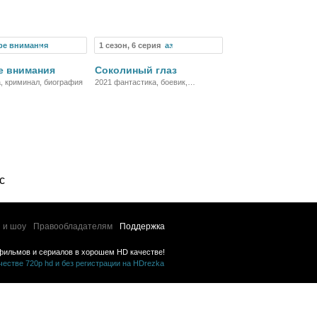
криминал
1 сезон, 6 серия
Фильм
Сериал
е внимания
Соколиный глаз
, криминал, биография
2021 фантастика, боевик,
криминал, детектив, приключения
с
 и шоу
Правообладателям
Поддержка
фильмов и сериалов в хорошем HD качестве!
стве 720p hd и без регистрации на HDrezka