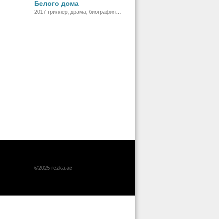
Белого дома
2017 триллер, драма, биография,
история
©2025 rezka.ac