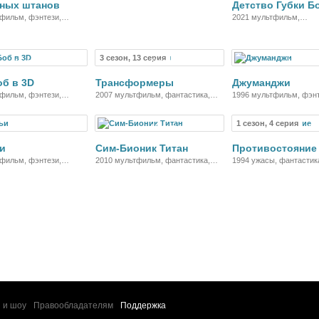
тных штанов
Детство Губки Б
комедия, приключения, семейный
фильм, фэнтези,
2021 мультфильм,
риключения, семейный
короткометражка, фэнт
комедия, приключения,
3 сезон, 13 серия
Мультфильм
Мультсериал
Мультсе
об в 3D
Трансформеры
Джуманджи
фильм, фэнтези,
2007 мультфильм, фантастика,
1996 мультфильм, фэнт
риключения, семейный
боевик, семейный
боевик, комедия, прикл
семейный
1 сезон, 4 серия
Мультсериал
Мультсериал
Се
и
Сим-Бионик Титан
Противостояние
фильм, фэнтези,
2010 мультфильм, фантастика,
1994 ужасы, фантастик
иллер, криминал
боевик, триллер, драма,
драма, приключения
приключения, семейный
 и шоу
Правообладателям
Поддержка