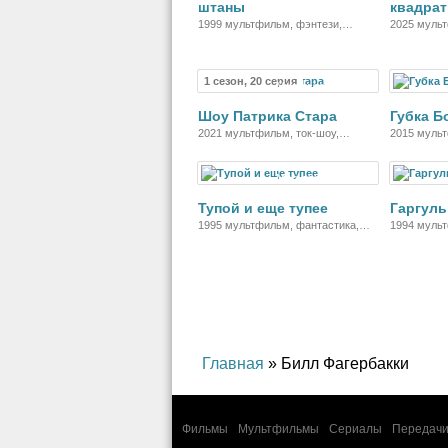
штаны
квадра
1999 мультфильм, фэнтези,
2025 мульт
комедия, семейный
комедия, п
1 сезон, 20 серия
Мультсериал
Шоу Патрика Стара
Губка Б
2021 мультфильм, ток-шоу,
2015 мульт
фэнтези, комедия, семейный
комедия, п
Мультсериал
Тупой и еще тупее
Гаргуль
1995 мультфильм, фантастика,
1994 мульт
фэнтези, комедия, приключения,
боевик, тр
семейный
Главная
» Билл Фагербакки
Фильмы
Мультфильмы
Сериалы
Передачи