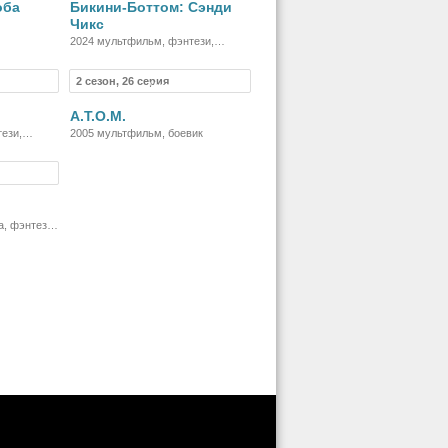
оба
Бикини-Боттом: Сэнди
Чикс
ези,
2024 мультфильм, фэнтези,
 семейный
комедия, приключения, семейный
2 сезон, 26 серия
риал
Мультсериал
A.T.O.M.
ези,
2005 мультфильм, боевик
ючения,
риал
а, фэнтези,