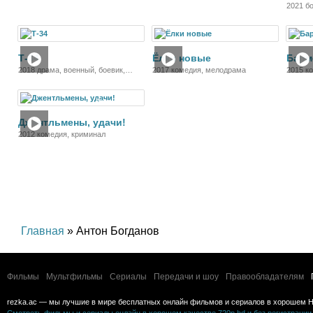
2021 бо
комеди
Фильм
Фильм
Т-34
Ёлки новые
Барм
2018 драма, военный, боевик,
2017 комедия, мелодрама
2015 к
история
Фильм
Джентльмены, удачи!
2012 комедия, криминал
Главная
» Антон Богданов
Фильмы
Мультфильмы
Сериалы
Передачи и шоу
Правообладателям
rezka.ac — мы лучшие в мире бесплатных онлайн фильмов и сериалов в хорошем H