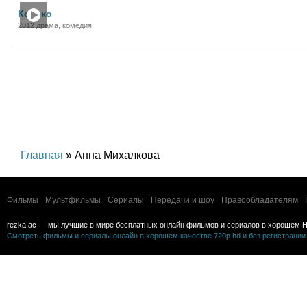
Кококо
2012 драма, комедия
Главная
» Анна Михалкова
Фильмы
Мультфильмы
Сериалы
Передачи и шоу
Правообладателям
rezka.ac — мы лучшие в мире бесплатных онлайн фильмов и сериалов в хорошем H
Смотреть фильмы и сериалы онлайн в хорошем качестве 720p hd и без регистрации