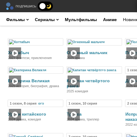
ПОДПИШИСЬ
Фильмы
Сериалы
Мультфильмы
Аниме
Новин
Фильм
Фильм
Хоттабыч
Огненный мальчик
Полу
2027 фэнтези, приключения
2025 драма
2025 д
1 сез
Фильм
Фильм
Екатерина Великая
Капитан четвёртого
Доро
ранга
2025 история, биография, драма
2025 к
2025 комедия
1 сезон, 8 серия
1 сезон, 10 серия
2 сез
Сериал
Сериал
Уроки китайского
Трасса
Испр
нака
2024 драма, комедия
2024 драма, триллер
2022 к
2 сезон, 10 серия