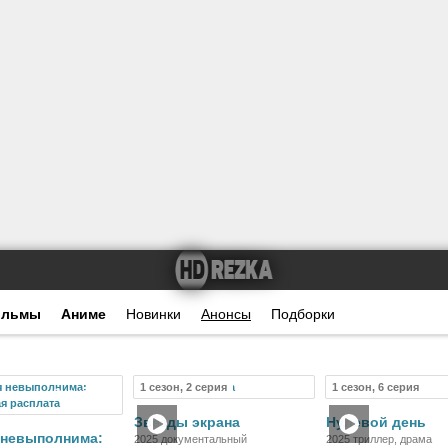
ильмы
Аниме
Новинки
Анонсы
Подборки
1 сезон, 2 серия
1 сезон, 6 серия
Фильм
Сериал
Се
Звезды экрана
Нулевой день
 невыполнима:
2025 документальный
2025 триллер, драма