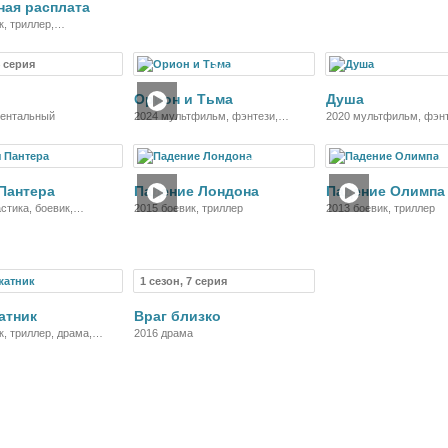
ая расплата
к, триллер,
ия
4 серия
Сериал
Мультфильм
Мультф
Орион и Тьма
Душа
ментальный
2024 мультфильм, фэнтези,
2020 мультфильм, фэнт
комедия, детектив, приключения,
комедия, приключения,
семейный
музыка
Фильм
Фильм
Ф
Пантера
Падение Лондона
Падение Олимпа
стика, боевик,
2015 боевик, триллер
2013 боевик, триллер
ия
1 сезон, 7 серия
Фильм
Сериал
атник
Враг близко
к, триллер, драма,
2016 драма