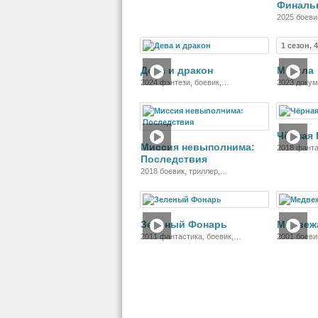
Финальн
2025 боеви
приключен
1 сезон, 
Фильм
Дева и дракон
М Сила
2024 фэнтези, боевик,
2023 доку
приключения
Фильм
Чёрная 
Миссия невыполнима:
2018 фанта
Последствия
приключен
2018 боевик, триллер,
приключения
Фильм
Зеленый Фонарь
Медвеж
2011 фантастика, боевик,
2001 боеви
приключения
криминал