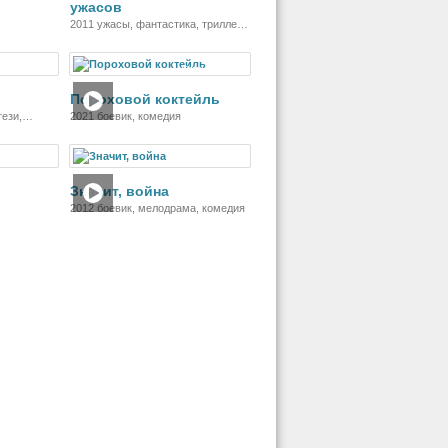
ужасов
2011 ужасы, фантастика, триллер,
драма
ильм
Фильм
Пороховой коктейль
ези,
2021 боевик, комедия
 семейный,
ильм
Фильм
Значит, война
2012 боевик, мелодрама, комедия