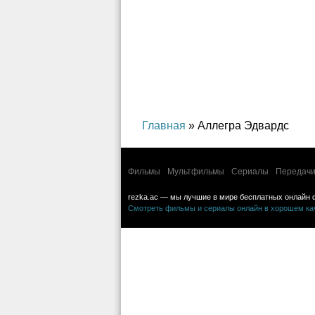
детектив
детектив
Главная
» Аллегра Эдвардс
Фильмы
Мультфильмы
Сериалы
Передачи
rezka.ac — мы лучшие в мире бесплатных онлайн 
Смотреть фильмы и сериалы онлайн в хорошем каче