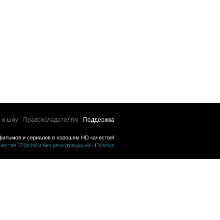
 и шоу
Правообладателям
Поддержка
фильмов и сериалов в хорошем HD качестве!
стве 720p hd и без регистрации на HDrezka