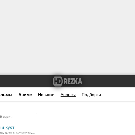
ильмы
Аниме
Новинки
Анонсы
Подборки
10 серия
Сериал
й куст
ер, драма, криминал,