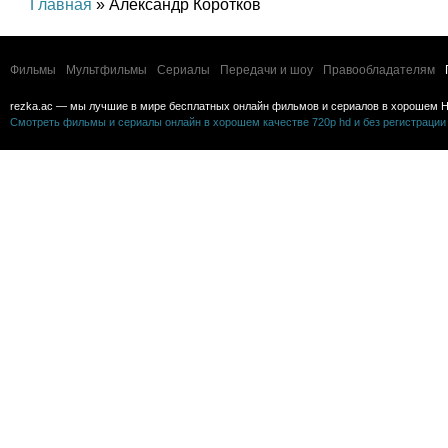
Главная
» Александр Коротков
Фильмы
Мультфильмы
Сериалы
Передачи и шоу
Правообладателям
rezka.ac — мы лучшие в мире бесплатных онлайн фильмов и сериалов в хорошем H
Смотреть фильмы и сериалы онлайн в хорошем качестве 720p hd и без регистрации