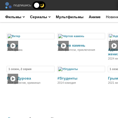
ПОДПИШИСЬ
Фильмы
Сериалы
Мультфильмы
Аниме
Новин
Фильм
Фильм
1 сез
Ветер
Чёртов камень
Адво
2025 драма
2025 фэнтези, приключения
жени
2024 м
1 сезон, 2 серия
1 сез
Фильм
Сериал
Пуля Дурова
#Sтуденты
Грым
2018 детектив, криминал
2014 комедия
2021 м