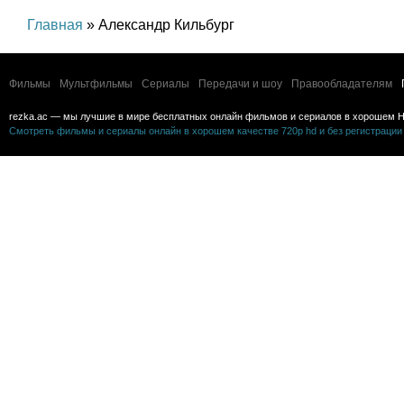
Главная
» Александр Кильбург
Фильмы
Мультфильмы
Сериалы
Передачи и шоу
Правообладателям
rezka.ac — мы лучшие в мире бесплатных онлайн фильмов и сериалов в хорошем H
Смотреть фильмы и сериалы онлайн в хорошем качестве 720p hd и без регистрации