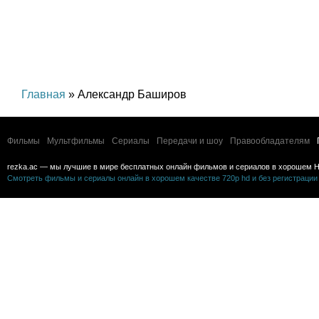
Главная
» Александр Баширов
Фильмы
Мультфильмы
Сериалы
Передачи и шоу
Правообладателям
rezka.ac — мы лучшие в мире бесплатных онлайн фильмов и сериалов в хорошем H
Смотреть фильмы и сериалы онлайн в хорошем качестве 720p hd и без регистрации