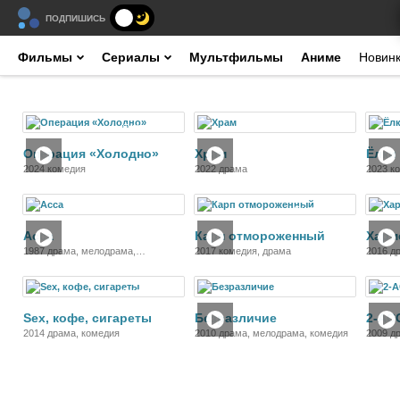
ПОДПИШИСЬ
Фильмы
Сериалы
Мультфильмы
Аниме
Новин
Фильм
Фильм
Операция «Холодно»
Храм
Ёлки
2024 комедия
2022 драма
2023 к
Фильм
Фильм
Асса
Карп отмороженный
Харм
1987 драма, мелодрама,
2017 комедия, драма
2016 д
криминал, история, музыка
Фильм
Фильм
Sex, кофе, сигареты
Безразличие
2-АС
2014 драма, комедия
2010 драма, мелодрама, комедия
2009 д