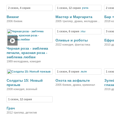
2 сезон, 4 серия
1 сезон, 12 серия
2 сез
Сериал
Сериал
Викинг
Мастер и Маргарита
Бар 
2006 боевик
2005 триллер, драма, мелодрама,
2018 к
детектив
1 сезон, 6 серия
3 сез
Фильм
Сериал
Оливье и роботы
Ефро
2022 комедия, фантастика
2010 д
Черная роза - эмблема
печали, красная роза -
эмблема любви
1989 мелодрама, комедия
1 сезон, 8 серия
1 сез
Сериал
Сериал
Солдаты 15: Новый
Охота на асфальте
Зуле
призыв
глаза
2005 боевик, драма, криминал
2008 комедия, военный
2019 д
1 сезон, 12 серия
Сериал
Грач
2012 триллер, детектив