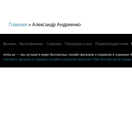
Главная
» Александр Андриенко
Фильмы
Мультфильмы
Сериалы
Передачи и шоу
Правообладателям
rezka.ac — мы лучшие в мире бесплатных онлайн фильмов и сериалов в хорошем H
Смотреть фильмы и сериалы онлайн в хорошем качестве 720p hd и без регистрации