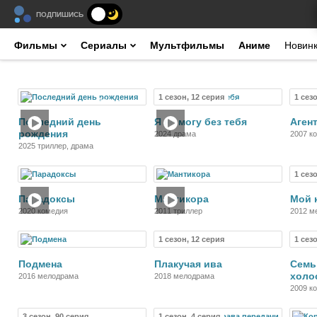
ПОДПИШИСЬ
Фильмы
Сериалы
Мультфильмы
Аниме
Новин
1 сезон, 12 серия
1 сез
Фильм
Сериал
Последний день
Я не могу без тебя
Аген
рождения
2024 драма
2007 к
2025 триллер, драма
1 сез
Фильм
Фильм
Парадоксы
Мантикора
Мой 
2020 комедия
2011 триллер
2012 м
1 сезон, 12 серия
1 сез
Сериал
Сериал
Подмена
Плакучая ива
Семь
холо
2016 мелодрама
2018 мелодрама
2009 к
3 сезон, 90 серия
1 сезон, 4 серия