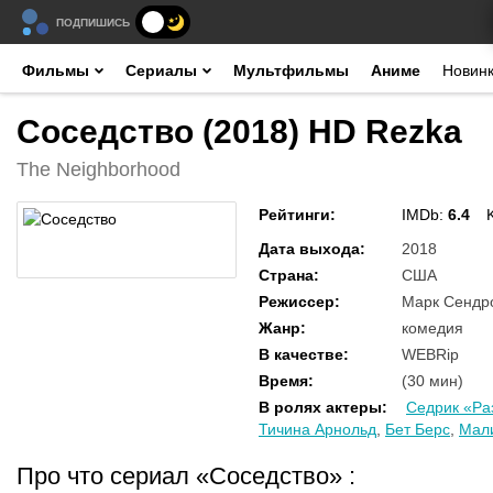
ПОДПИШИСЬ
Фильмы
Сериалы
Мультфильмы
Аниме
Новин
Соседство (2018) HD Rezka
The Neighborhood
Рейтинги
:
IMDb:
6.4
Дата выхода
:
2018
Страна
:
США
Режиссер
:
Марк Сендро
Жанр
:
комедия
В качестве
:
WEBRip
Время
:
(30 мин)
В ролях актеры
:
Седрик «Ра
Тичина Арнольд
,
Бет Берс
,
Мал
Про что сериал «Соседство»
: