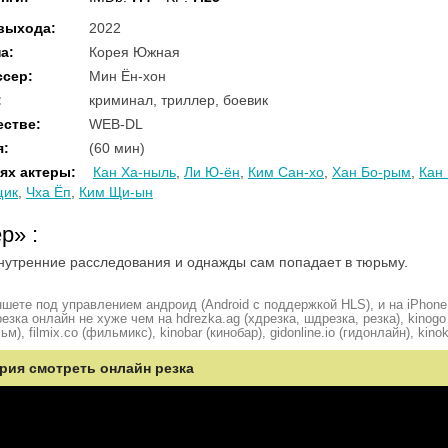
 выхода
:
2022
на
:
Корея Южная
ссер
:
Мин Ён-хон
:
криминал, триллер, боевик
естве
:
WEB-DL
я
:
(60 мин)
ях актеры
:
Кан Ха-ныль
,
Ли Ю-ён
,
Ким Сан-хо
,
Хан Бо-рым
,
Кан 
щик
,
Чха Ёп
,
Ким Щи-ын
ер»
:
нутренние расследования и однажды сам попадает в тюрьму.
шете под управлением андроид (Android с поддержкой HLS), и на iPhone
ка онлайн не хуже чем на hdrezka.ag (хдрезка, шдрезка, резка), kinogo (
ьм), filmix.co (фильмикс), kinobar (кинобар), gidonline.io (гидонлайн), kino
ерия смотреть онлайн резка