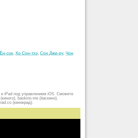
Ён-сок
,
Хо Сон-тхэ
,
Сон Джи-ру
,
Чон
 и iPad под управлением iOS. Сможете
киного), baskino.me (баскино),
krad.сo (кинокрад).