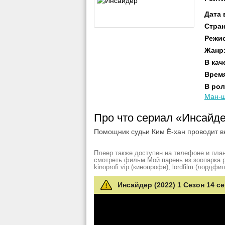
Дата
Стра
Режи
Жанр
В кач
Врем
В рол
Ман-
Про что сериал «Инсайд
Помощник судьи Ким Ё-хан проводит в
Плеер также доступен на телефоне и план
смотреть фильм Мой парень из зоопарка рез
kinoprofi.vip (кинопрофи), lordfilm (лордфил
Инсайдер (2022) 1 Сезон 14 с