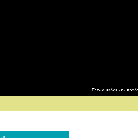
Есть ошибки или про
 (
0
)