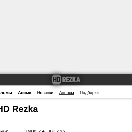
ильмы
Аниме
Новинки
Анонсы
Подборки
HD Rezka
нги
:
IMDb:
7.4
KP:
7.25