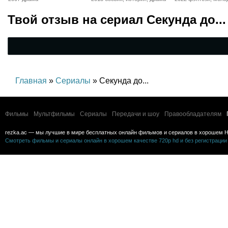
комедия, триллер
Твой отзыв на
сериал Секунда до...
Главная
»
Сериалы
» Секунда до...
Фильмы
Мультфильмы
Сериалы
Передачи и шоу
Правообладателям
rezka.ac — мы лучшие в мире бесплатных онлайн фильмов и сериалов в хорошем H
Смотреть фильмы и сериалы онлайн в хорошем качестве 720p hd и без регистрации