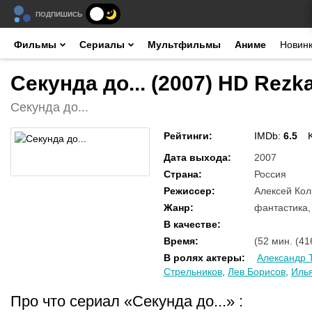
ПОДПИШИСЬ
Фильмы
Сериалы
Мультфильмы
Аниме
Новин
Секунда до... (2007) HD Rezk
Секунда до...
Рейтинги
:
IMDb:
6.5
Дата выхода
:
2007
Страна
:
Россия
Режиссер
:
Алексей Ко
Жанр
:
фантастика,
В качестве
:
Время
:
(52 мин. (41
В ролях актеры
:
Александр 
Стрельников
,
Лев Борисов
,
Иль
Про что сериал «Секунда до...»
: