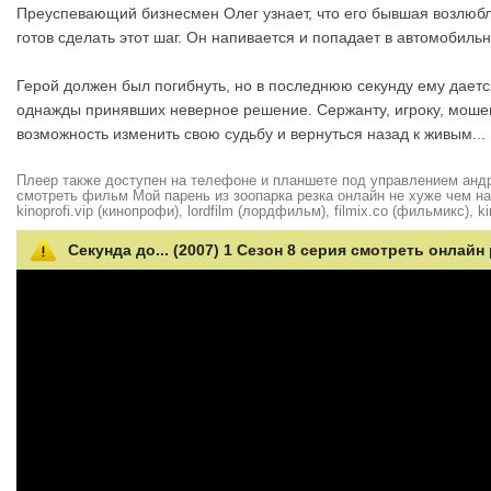
Преуспевающий бизнесмен Олег узнает, что его бывшая возлюбл
готов сделать этот шаг. Он напивается и попадает в автомобиль
Герой должен был погибнуть, но в последнюю секунду ему дается
однажды принявших неверное решение. Сержанту, игроку, мошен
возможность изменить свою судьбу и вернуться назад к живым...
Плеер также доступен на телефоне и планшете под управлением андро
смотреть фильм Мой парень из зоопарка резка онлайн не хуже чем на hd
kinoprofi.vip (кинопрофи), lordfilm (лордфильм), filmix.co (фильмикс), ki
Секунда до... (2007) 1 Сезон 8 серия смотреть онлайн