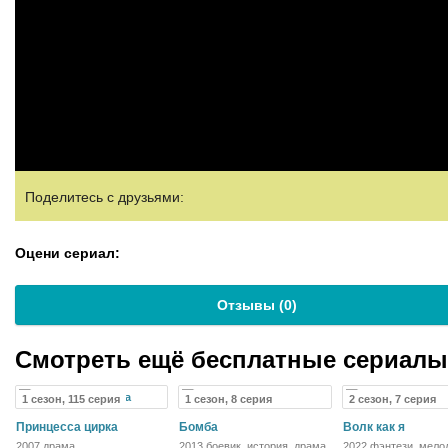
Поделитесь с друзьями:
Оцени сериал:
Отзывы (
0
)
Смотреть ещё бесплатные сериал
1 сезон, 115 серия
1 сезон, 8 серия
2 сезон, 7 серия
Принцесса цирка
Бомба
Волк как я
2007 драма
2013 боевик, история, драма
2022 фэнтези, мело