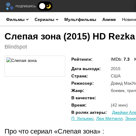
ПОДПИШИСЬ
Фильмы
Сериалы
Мультфильмы
Аниме
Новин
Слепая зона (2015) HD Rezka
Blindspot
Рейтинги
:
IMDb:
7.3
Дата выхода
:
2015
Страна
:
США
Режиссер
:
Дэвид МакУи
Жанр
:
боевик, три
В качестве
:
Время
:
(42 мин)
В ролях актеры
:
Джейми Але
П. Уильямс
,
Люк Митчелл
,
Энни
Про что сериал «Слепая зона»
: