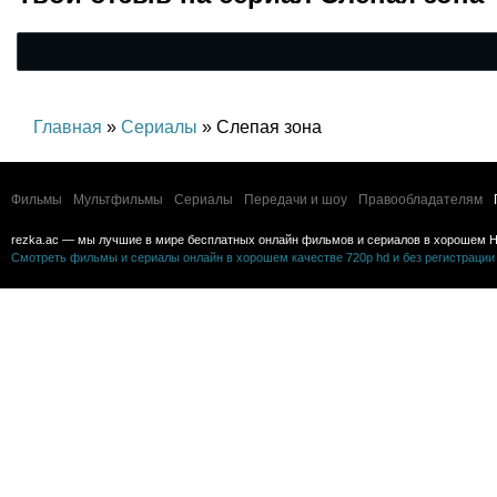
Главная
»
Сериалы
» Слепая зона
Фильмы
Мультфильмы
Сериалы
Передачи и шоу
Правообладателям
rezka.ac — мы лучшие в мире бесплатных онлайн фильмов и сериалов в хорошем H
Смотреть фильмы и сериалы онлайн в хорошем качестве 720p hd и без регистрации