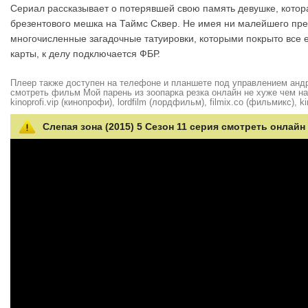
Сериал рассказывает о потерявшей свою память девушке, котора
брезентового мешка на Таймс Сквер. Не имея ни малейшего предс
многочисленные загадочные татуировки, которыми покрыто все е
карты, к делу подключается ФБР.
Плеер также доступен на телефоне и планшете под управлением андро
смотреть фильм Мой парень из зоопарка резка онлайн не хуже чем на hd
kinoprofi.vip (кинопрофи), lordfilm (лордфильм), filmix.co (фильмикс), ki
Слепая зона (2015) 5 Сезон 11 серия смотреть онлайн