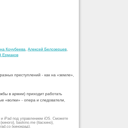
на Кочубеева
,
Алексей Белозерцев
,
 Ермаков
азных преступлений - как на «земле»,
ужбы в армии) приходит работать
е «волки» - опера и следователи,
 и iPad под управлением iOS. Сможете
киного), baskino.me (баскино),
krad.сo (кинокрад).