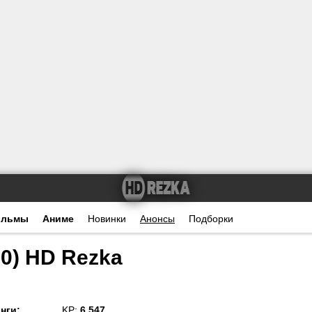
ильмы
Аниме
Новинки
Анонсы
Подборки
0) HD Rezka
нги
:
KP:
6.547