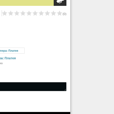
(
0
)
ра: Платея
ка