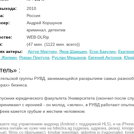
 выхода
:
2010
на
:
Россия
ссер
:
Андрей Коршунов
:
криминал, детектив
естве
:
WEB-DLRip
я
:
(47 мин. (1122 мин. всего))
ях актеры
:
Артур Мкртчян
,
Яков Шамшин
,
Егор Бакулин
,
Екатери
 Жилкин
,
Роман Притула
,
Руслан Мещанов
,
Евгений Антонов
,
Юрий
атель»
:
ательской группы РУВД, занимающейся раскрытием самых разнообр
ерах» бизнеса.
пускник юридического факультета Университета (окончил после сл
ринимают с иронией - он молод, «зелен», в РУВД работают опытны
феев кажется грубым и жестким человеком.
шете под управлением андроид (Android с поддержкой HLS), и на iPhone
ка онлайн не хуже чем на hdrezka.ag (хдрезка, шдрезка, резка), kinogo (
ьм), filmix.co (фильмикс), kinobar (кинобар), gidonline.io (гидонлайн), kino