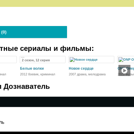
 (
0
)
атные сериалы и фильмы:
2 сезон, 12 серия
Белые волки
Новое сердце
ONP Опе
инал
2012 боевик, криминал
2007 драма, мелодрама
2022 музы
л Дознаватель
ль