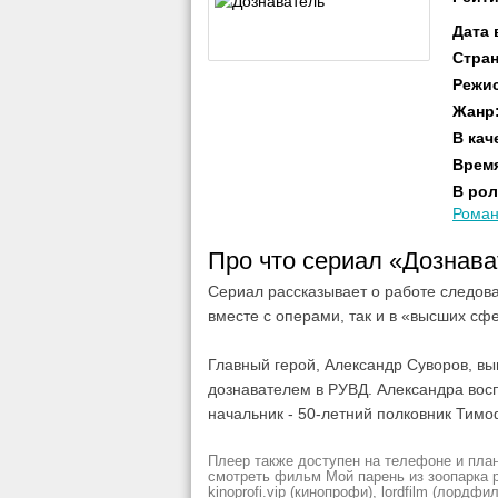
Дата
Стра
Режи
Жанр
В кач
Врем
В рол
Роман
Про что сериал «Дознав
Сериал рассказывает о работе следов
вместе с операми, так и в «высших сф
Главный герой, Александр Суворов, вы
дознавателем в РУВД. Александра восп
начальник - 50-летний полковник Тимо
Плеер также доступен на телефоне и план
смотреть фильм Мой парень из зоопарка рез
kinoprofi.vip (кинопрофи), lordfilm (лордфил