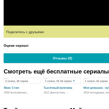
Поделитесь с друзьями:
Оцени сериал:
Отзывы (
0
)
Смотреть ещё бесплатные сериал
2 сезон, 26 серия
1 сезон, 15-16 серия
1 сезон, 16 серия
Макс Стил
Тысячный мужчина
Моя девушка - к
2000 мультфильм,
2012 фантастика,
2010 мелодрама, ко
фантастика, боевик,
мелодрама, комедия
фэнтези
приключения