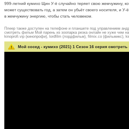
999-летний кумихо Щин У-ё случайно теряет свою жемчужину, к
может существовать год, а затем он убьёт своего носителя, и У
в жемчужину энергию, чтобы стать человеком.
Плеер также доступен на телефоне и планшете под управлением андро
смотреть фильм Мой парень из зоопарка резка онлайн не хуже чем на hd
kinoprofi.vip (кинопрофи), lordfilm (лордфильм), filmix.co (фильмикс), ki
Мой сосед - кумихо (2021) 1 Сезон 16 серия смотреть