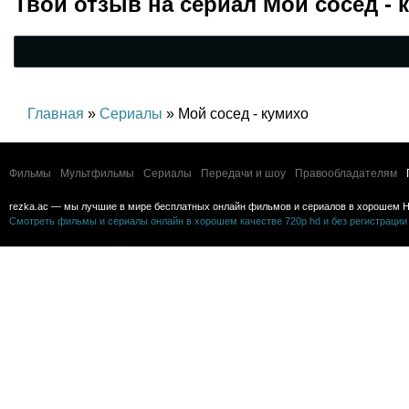
Твой отзыв на
сериал Мой сосед - 
Главная
»
Сериалы
» Мой сосед - кумихо
Фильмы
Мультфильмы
Сериалы
Передачи и шоу
Правообладателям
rezka.ac — мы лучшие в мире бесплатных онлайн фильмов и сериалов в хорошем H
Смотреть фильмы и сериалы онлайн в хорошем качестве 720p hd и без регистрации