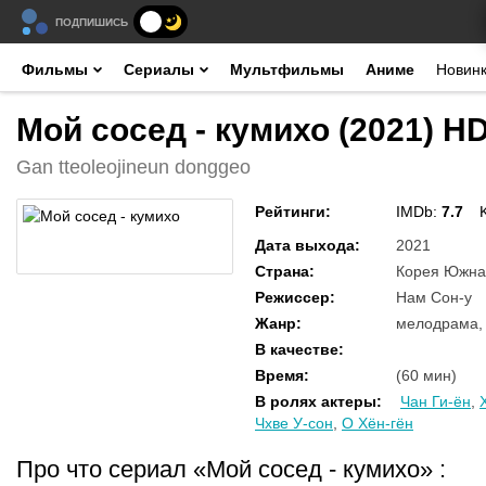
ПОДПИШИСЬ
Фильмы
Сериалы
Мультфильмы
Аниме
Новин
Мой сосед - кумихо (2021) H
Gan tteoleojineun donggeo
Рейтинги
:
IMDb:
7.7
Дата выхода
:
2021
Страна
:
Корея Южна
Режиссер
:
Нам Сон-у
Жанр
:
мелодрама,
В качестве
:
Время
:
(60 мин)
В ролях актеры
:
Чан Ги-ён
,
Чхве У-сон
,
О Хён-гён
Про что сериал «Мой сосед - кумихо»
: