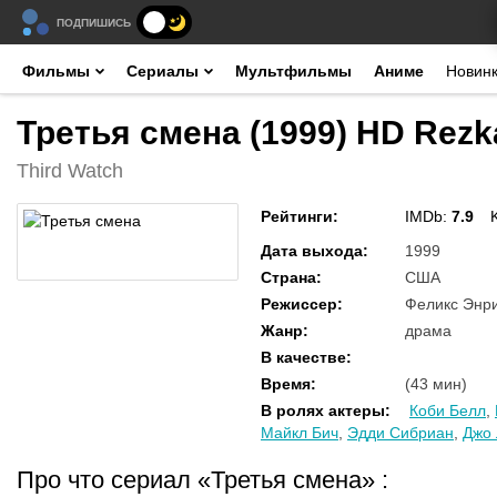
ПОДПИШИСЬ
Фильмы
Сериалы
Мультфильмы
Аниме
Новин
Третья смена (1999) HD Rezk
Third Watch
Рейтинги
:
IMDb:
7.9
Дата выхода
:
1999
Страна
:
США
Режиссер
:
Феликс Энри
Жанр
:
драма
В качестве
:
Время
:
(43 мин)
В ролях актеры
:
Коби Белл
,
Майкл Бич
,
Эдди Сибриан
,
Джо 
Про что сериал «Третья смена»
: