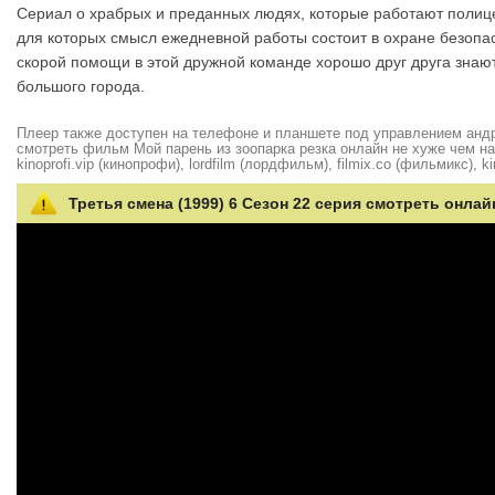
Сериал о храбрых и преданных людях, которые работают полице
для которых смысл ежедневной работы состоит в охране безопас
скорой помощи в этой дружной команде хорошо друг друга знают
большого города.
Плеер также доступен на телефоне и планшете под управлением андро
смотреть фильм Мой парень из зоопарка резка онлайн не хуже чем на hd
kinoprofi.vip (кинопрофи), lordfilm (лордфильм), filmix.co (фильмикс), ki
Третья смена (1999) 6 Сезон 22 серия смотреть онлай