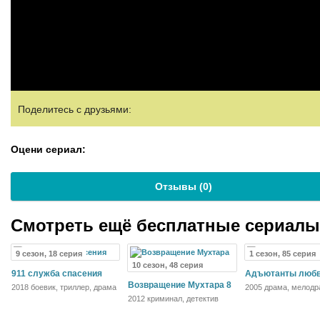
Поделитесь с друзьями:
Оцени сериал:
Отзывы (
0
)
Смотреть ещё бесплатные сериал
9 сезон, 18 серия
1 сезон, 85 серия
10 сезон, 48 серия
911 служба спасения
Адъютанты люб
Возвращение Мухтара 8
2018 боевик, триллер, драма
2005 драма, мелодр
2012 криминал, детектив