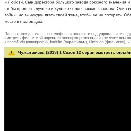
и Любови. Сын директора большого завода союзного значения и 
чтобы проявить лучшие и худшие человеческие качества. Один в
войны, но вынужден лгать своей жене, чтобы ее не потерять. 
место в настоящем.
Плеер также доступен на телефоне и планшете под управлением андро
смотреть фильм Мой парень из зоопарка резка онлайн не хуже чем на hd
kinoprofi.vip (кинопрофи), lordfilm (лордфильм), filmix.co (фильмикс), ki
Чужая жизнь (2018) 1 Сезон 12 серия смотреть онлайн