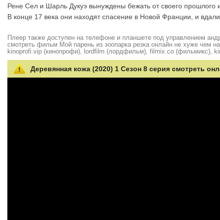
Рене Сел и Шарль Дукуэ вынуждены бежать от своего прошлого и
В конце 17 века они находят спасение в Новой Франции, и вдали
Плеер также доступен на телефоне и планшете под управлением андро
смотреть фильм Мой парень из зоопарка резка онлайн не хуже чем на hd
kinoprofi.vip (кинопрофи), lordfilm (лордфильм), filmix.co (фильмикс), ki
Деревянная кожа (2020) 1 Сезон 8 серия смотреть онл