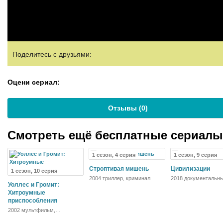
Поделитесь с друзьями:
Оцени сериал:
Отзывы (
0
)
Смотреть ещё бесплатные сериал
1 сезон, 4 серия
1 сезон, 9 серия
Строптивая мишень
Цивилизации
1 сезон, 10 серия
2004 триллер, криминал
2018 документальны
Уоллес и Громит:
история
Хитроумные
приспособления
2002 мультфильм,
короткометражка, комедия,
семейный