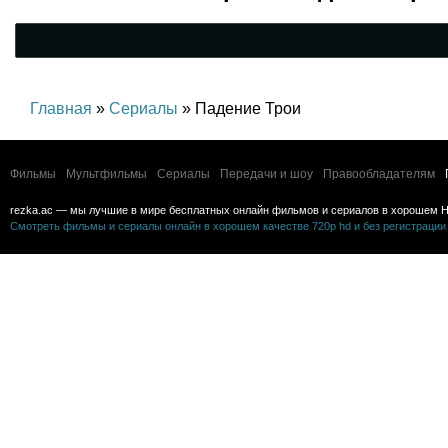
Главная
»
Сериалы
» Падение Трои
Фильмы
Мультфильмы
Сериалы
Передачи и шоу
Правообладателям
rezka.ac — мы лучшие в мире бесплатных онлайн фильмов и сериалов в хорошем H
Смотреть фильмы и сериалы онлайн в хорошем качестве 720p hd и без регистрации