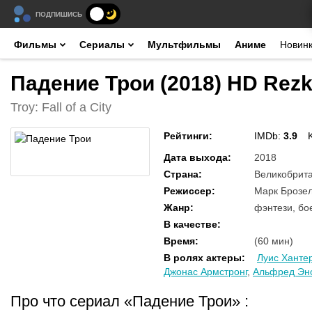
ПОДПИШИСЬ
Фильмы
Сериалы
Мультфильмы
Аниме
Новин
Падение Трои (2018) HD Rez
Troy: Fall of a City
Рейтинги
:
IMDb:
3.9
Дата выхода
:
2018
Страна
:
Великобрита
Режиссер
:
Марк Брозел
Жанр
:
фэнтези, бо
В качестве
:
Время
:
(60 мин)
В ролях актеры
:
Луис Ханте
Джонас Армстронг
,
Альфред Эн
Про что сериал «Падение Трои»
: