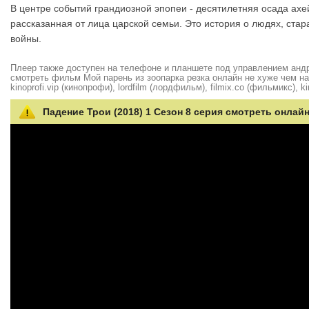
В центре событий грандиозной эпопеи - десятилетняя осада ахе
рассказанная от лица царской семьи. Это история о людях, ста
войны.
Плеер также доступен на телефоне и планшете под управлением андро
смотреть фильм Мой парень из зоопарка резка онлайн не хуже чем на hd
kinoprofi.vip (кинопрофи), lordfilm (лордфильм), filmix.co (фильмикс), ki
Падение Трои (2018) 1 Сезон 8 серия смотреть онлайн