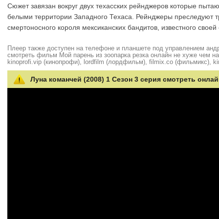
Сюжет завязан вокруг двух техасских рейнджеров которые пытаю
белыми территории Западного Техаса. Рейнджеры преследуют тр
смертоносного короля мексиканских бандитов, известного своей 
Плеер также доступен на телефоне и планшете под управлением андро
смотреть фильм Мой парень из зоопарка резка онлайн не хуже чем на hd
kinoprofi.vip (кинопрофи), lordfilm (лордфильм), filmix.co (фильмикс), ki
Луна команчей (2008) 1 Сезон 3 серия смотреть онлай