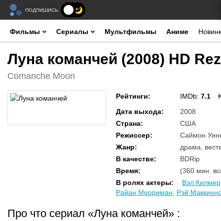
ПОДПИШИСЬ
Фильмы
Сериалы
Мультфильмы
Аниме
Новин
Луна команчей (2008) HD Re
Comanche Moon
Рейтинги
:
IMDb:
7.1
Дата выхода
:
2008
Страна
:
США
Режиссер
:
Саймон Уин
Жанр
:
драма, вест
В качестве
:
BDRip
Время
:
(360 мин. вс
В ролях актеры
:
Вэл Килмер
Райан Мерриман
,
Рэй Маккинн
Про что сериал «Луна команчей»
: