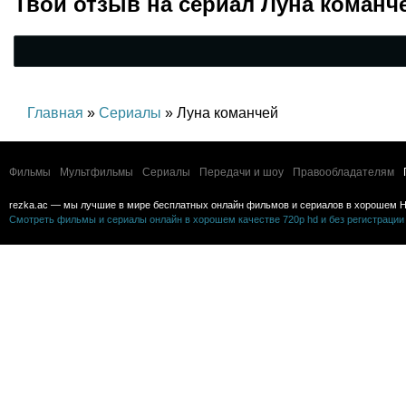
Твой отзыв на
сериал Луна команч
Главная
»
Сериалы
» Луна команчей
Фильмы
Мультфильмы
Сериалы
Передачи и шоу
Правообладателям
rezka.ac — мы лучшие в мире бесплатных онлайн фильмов и сериалов в хорошем H
Смотреть фильмы и сериалы онлайн в хорошем качестве 720p hd и без регистрации