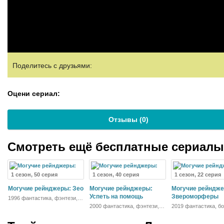
Поделитесь с друзьями:
Оцени сериал:
Отзывы (
0
)
Смотреть ещё бесплатные сериал
1 сезон, 50 серия
1 сезон, 40 серия
1 сезон, 22 серия
Могучие рейнджеры: Зео
Могучие рейнджеры:
Могучие рейндже
Успеть на помощь
Звероморферы
1996 фантастика, фэнтези,
боевик, приключения,
2000 фантастика, фэнтези,
2019 фантастика, бо
семейный
боевик, драма, приключения,
триллер, драма,
семейный
приключения