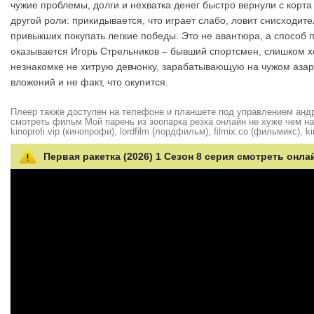
чужие проблемы, долги и нехватка денег быстро вернули с корта
другой роли: прикидывается, что играет слабо, ловит снисходи
привыкших покупать легкие победы. Это не авантюра, а способ 
оказывается Игорь Стрельников – бывший спортсмен, слишком х
незнакомке не хитрую девчонку, зарабатывающую на чужом азарт
вложений и не факт, что окупится.
Плеер также доступен на телефоне и планшете под управлением андро
смотреть фильм Мой парень из зоопарка резка онлайн не хуже чем на hd
kinoprofi.vip (кинопрофи), lordfilm (лордфильм), filmix.co (фильмикс), ki
Первая ракетка (2026) 1 Сезон 8 серия смотреть онла