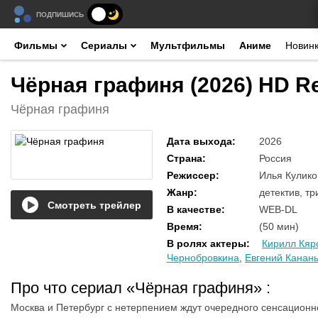
ПОДПИШИСЬ
Фильмы
Сериалы
Мультфильмы
Аниме
Новин
Чёрная графиня (2026) HD R
Чёрная графиня
Дата выхода
:
2026
Страна
:
Россия
Режиссер
:
Илья Кулико
Жанр
:
детектив, т
Смотреть трейлер
В качестве
:
WEB-DL
Время
:
(50 мин)
В ролях актеры
:
Кирилл Кяр
Чернобровкина
,
Евгений Канан
Про что сериал «Чёрная графиня»
:
Москва и Петербург с нетерпением ждут очередного сенсационно