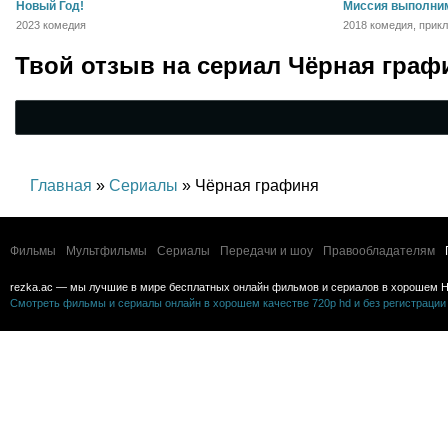
Новый Год!
Миссия выполни
2023 комедия
2018 комедия, прик
семейный
Твой отзыв на
сериал Чёрная граф
Главная
»
Сериалы
» Чёрная графиня
Фильмы
Мультфильмы
Сериалы
Передачи и шоу
Правообладателям
rezka.ac — мы лучшие в мире бесплатных онлайн фильмов и сериалов в хорошем H
Смотреть фильмы и сериалы онлайн в хорошем качестве 720p hd и без регистрации