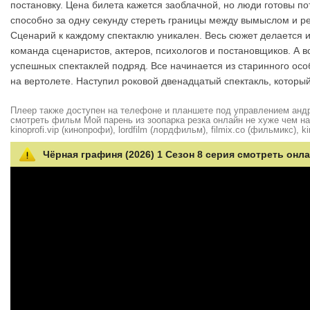
постановку. Цена билета кажется заоблачной, но люди готовы п
способно за одну секунду стереть границы между вымыслом и ре
Сценарий к каждому спектаклю уникален. Весь сюжет делается и
команда сценаристов, актеров, психологов и постановщиков. А в
успешных спектаклей подряд. Все начинается из старинного осо
на вертолете. Наступил роковой двенадцатый спектакль, который
Плеер также доступен на телефоне и планшете под управлением андро
смотреть фильм Мой парень из зоопарка резка онлайн не хуже чем на hd
kinoprofi.vip (кинопрофи), lordfilm (лордфильм), filmix.co (фильмикс), ki
Чёрная графиня (2026) 1 Сезон 8 серия смотреть онла