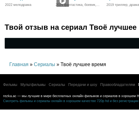
2022 мелодрама
2024 фантастика, боевик,
2019 триллер, драма
приключения
криминал
Твой отзыв на
сериал Твоё лучшее
Главная
»
Сериалы
» Твоё лучшее время
Фильмы
Мультфильмы
Сериалы
Передачи и шоу
Правообладателям
rezka.ac — мы лучшие в мире бесплатных онлайн фильмов и сериалов в хорошем H
Смотреть фильмы и сериалы онлайн в хорошем качестве 720p hd и без регистрации