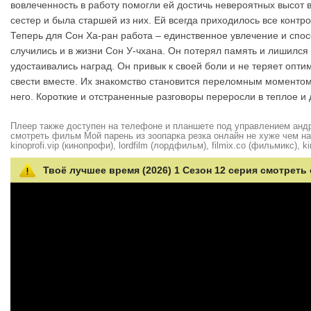
вовлеченность в работу помогли ей достичь невероятных высот 
сестер и была старшей из них. Ей всегда приходилось все контро
Теперь для Сон Ха-ран работа – единственное увлечение и спос
случились и в жизни Сон У-чхана. Он потерял память и лишился
удостаивались наград. Он привык к своей боли и не теряет опт
свести вместе. Их знакомство становится переломным моментом
него. Короткие и отстраненные разговоры переросли в теплое и
Плеер также доступен на телефоне и планшете под управлением андро
смотреть фильм Мой парень из зоопарка резка онлайн не хуже чем на hd
kinoprofi.vip (кинопрофи), lordfilm (лордфильм), filmix.co (фильмикс), ki
Твоё лучшее время (2026) 1 Сезон 12 серия смотреть