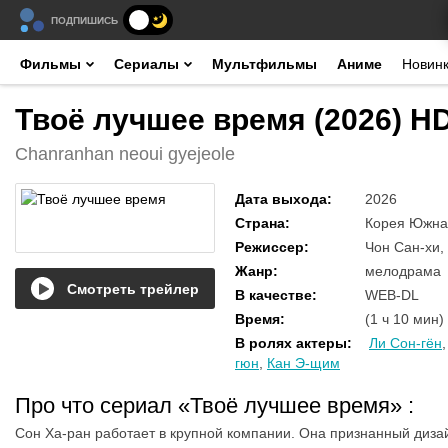
ПОДПИШИСЬ
Фильмы
Сериалы
Мультфильмы
Аниме
Новин
Твоё лучшее время (2026) H
Chanranhan neoui gyejeole
Дата выхода
:
2026
Страна
:
Корея Южна
Режиссер
:
Чон Сан-хи,
Жанр
:
мелодрама
Смотреть трейлер
В качестве
:
WEB-DL
Время
:
(1 ч 10 мин)
В ролях актеры
:
Ли Сон-гён
гюн
,
Кан Э-щим
Про что сериал «Твоё лучшее время»
:
Сон Ха-ран работает в крупной компании. Она признанный дизай