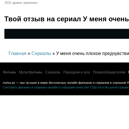
семейный
2021 драма, криминал
Твой отзыв на
сериал У меня очен
Главная
»
Сериалы
» У меня очень плохое предчувств
Фильмы
Мультфильмы
Сериалы
Передачи и шоу
Правообладателям
rezka.ac — мы лучшие в мире бесплатных онлайн фильмов и сериалов в хорошем H
Смотреть фильмы и сериалы онлайн в хорошем качестве 720p hd и без регистрации