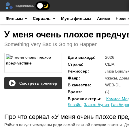
ПОДПИШИСЬ
Фильмы
Сериалы
Мультфильмы
Аниме
Новин
У меня очень плохое предчу
Something Very Bad Is Going to Happen
Дата выхода
:
2026
Страна
:
США
Режиссер
:
Лиза Брюльм
Жанр
:
ужасы, дра
Смотреть трейлер
В качестве
:
WEB-DL
Время
:
(-)
В ролях актеры
:
Камила Мо
Левайн
,
Златко Бурич
,
Гас Бирн
Про что сериал «У меня очень плохое пр
Рэйчел пакует чемоданы ради самой важной поездки в жизни. Де