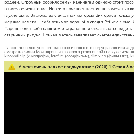
родней. Огромный особняк семьи Каннингем одиноко стоит поср
в тяжелое испытание. Невеста начинает постоянно замечать в к
глухие шаги. Знакомство с властной матерью Викторией только у
мерзкие намеки. Необъяснимая паранойя сводит Рэйчел с ума. 
Парень ведет себя слишком отстраненно и отказывается видет
старинный ритуал. Ночная метель заваливает снегом единственн
Плеер также доступен на телефоне и планшете под управлением андро
смотреть фильм Мой парень из зоопарка резка онлайн не хуже чем на hd
kinoprofi.vip (кинопрофи), lordfilm (лордфильм), filmix.co (фильмикс), ki
У меня очень плохое предчувствие (2026) 1 Сезон 8 