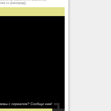
krad.сo (кинокрад).
блемы с сериалом? Сообщи нам!