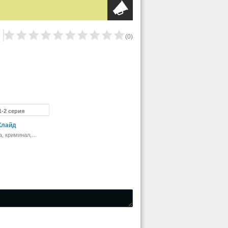
(
0
)
1-2 серия
Клайд
а, криминал,
, история