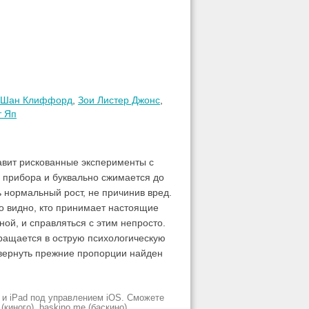
Шан Клиффорд
,
Зои Листер Джонс
,
т Яп
авит рискованные эксперименты с
 прибора и буквально сжимается до
ь нормальный рост, не причинив вред.
но видно, кто принимает настоящие
ой, и справляться с этим непросто.
вращается в острую психологическую
 вернуть прежние пропорции найден
 и iPad под управлением iOS. Сможете
киного), baskino.me (баскино),