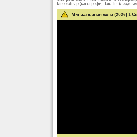
kinoprofi.vip (кинопрофи), lordfilm (лордфил
Миниатюрная жена (2026) 1 С