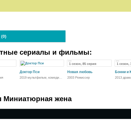
 (
0
)
атные сериалы и фильмы:
1 сезон, 85 серия
1 сезон, 
Доктор Пси
Новая любовь
Бонни и 
ия
2019 мультфильм, комедия,
2003 Режиссер
2013 драм
драма, фантастика
биография
л Миниатюрная жена