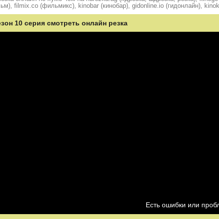
ьм), filmix.co (фильмикс), kinobar (кинобар), gidonline.io (гидонлайн), kino
езон 10 серия смотреть онлайн резка
Есть ошибки или про