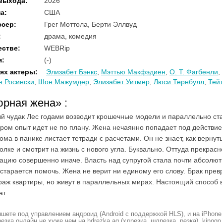
 выхода
:
2026
на
:
США
ссер
:
Грег Моттола, Берти Эллвуд
:
драма, комедия
естве
:
WEBRip
я
:
(-)
ях актеры
:
Элизабет Бэнкс
,
Мэттью Макфэдиен
,
О. Т. Фагбенли
,
 Росински
,
Шон Мажумдер
,
Элизабет Уитмер
,
Люси Тернбулл
,
Тей
юрная жена»
:
й чудак Лес годами возводит крошечные модели и параллельно ст
ом опыт идет не по плану. Жена нечаянно попадает под действие
а в панике листает тетради с расчетами. Он не знает, как вернут
олке и смотрит на жизнь с нового угла. Буквально. Оттуда прекрас
уацию совершенно иначе. Власть над супругой стала почти абсолютн
 старается помочь. Жена не верит ни единому его слову. Брак пре
траж квартиры, но живут в параллельных мирах. Настоящий способ
ат.
шете под управлением андроид (Android с поддержкой HLS), и на iPhone
ка онлайн не хуже чем на hdrezka.ag (хдрезка, шдрезка, резка), kinogo (