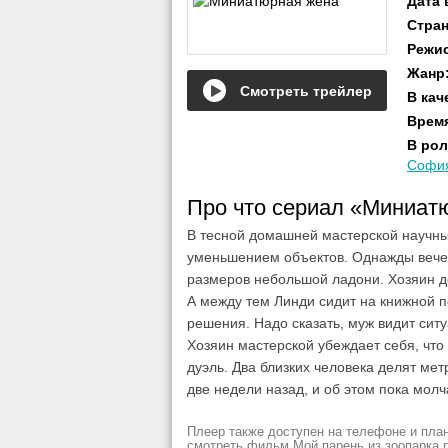
Дата
Стра
Режи
Жанр
Смотреть трейлер
В кач
Врем
В рол
София
Про что сериал «Миниат
В тесной домашней мастерской научны
уменьшением объектов. Однажды вечер
размеров небольшой ладони. Хозяин дом
А между тем Линди сидит на книжной п
решения. Надо сказать, муж видит сит
Хозяин мастерской убеждает себя, что
дуэль. Два близких человека делят ме
две недели назад, и об этом пока молч
Плеер также доступен на телефоне и план
смотреть фильм Мой парень из зоопарка рез