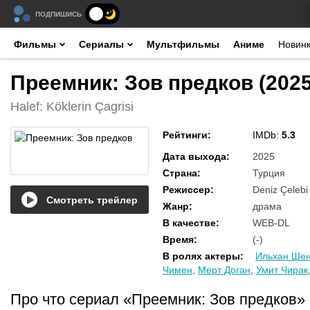
ПОДПИШИСЬ
Фильмы
Сериалы
Мультфильмы
Аниме
Новин
Преемник: Зов предков (202
Halef: Köklerin Çagrisi
Рейтинги
:
IMDb:
5.3
Дата выхода
:
2025
Страна
:
Турция
Режиссер
:
Deniz Çelebi
Смотреть трейлер
Жанр
:
драма
В качестве
:
WEB-DL
Время
:
(-)
В ролях актеры
:
Ильхан Ше
Чимен
,
Мерт Доган
,
Умит Чирак
Про что сериал «Преемник: Зов предков»