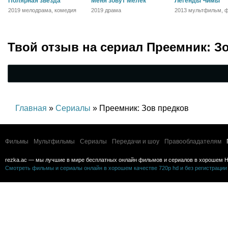
Полярная звезда
Меня зовут Мелек
Легенды Чимы
2019 мелодрама, комедия
2019 драма
2013 мультфильм, ф
боевик, драма, коме
приключения, семе
Твой отзыв на
сериал Преемник: З
Главная
»
Сериалы
» Преемник: Зов предков
Фильмы
Мультфильмы
Сериалы
Передачи и шоу
Правообладателям
rezka.ac — мы лучшие в мире бесплатных онлайн фильмов и сериалов в хорошем H
Смотреть фильмы и сериалы онлайн в хорошем качестве 720p hd и без регистрации