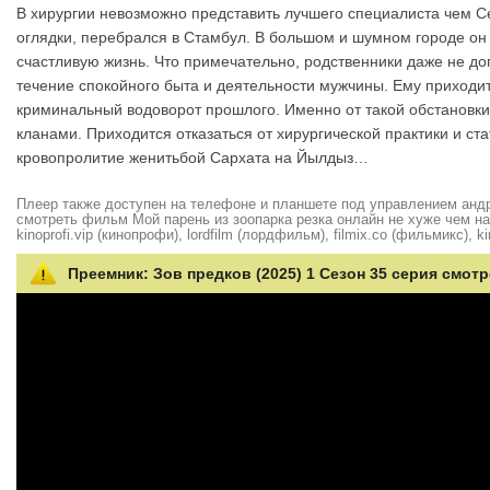
В хирургии невозможно представить лучшего специалиста чем Се
оглядки, перебрался в Стамбул. В большом и шумном городе он
счастливую жизнь. Что примечательно, родственники даже не д
течение спокойного быта и деятельности мужчины. Ему приходит
криминальный водоворот прошлого. Именно от такой обстановки
кланами. Приходится отказаться от хирургической практики и ста
кровопролитие женитьбой Сархата на Йылдыз…
Плеер также доступен на телефоне и планшете под управлением андро
смотреть фильм Мой парень из зоопарка резка онлайн не хуже чем на hd
kinoprofi.vip (кинопрофи), lordfilm (лордфильм), filmix.co (фильмикс), ki
Преемник: Зов предков (2025) 1 Сезон 35 серия смотр