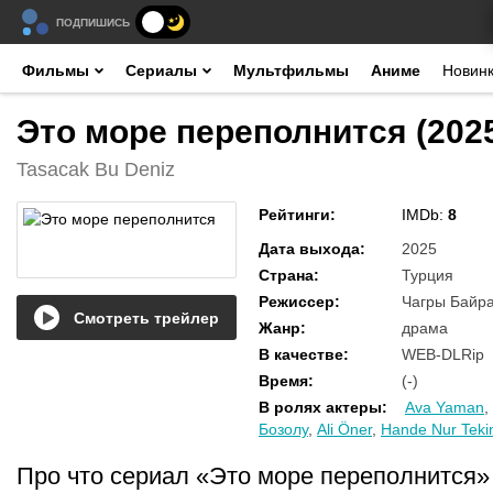
ПОДПИШИСЬ
Фильмы
Сериалы
Мультфильмы
Аниме
Новин
Это море переполнится (202
Tasacak Bu Deniz
Рейтинги
:
IMDb:
8
Дата выхода
:
2025
Страна
:
Турция
Режиссер
:
Чагры Байр
Смотреть трейлер
Жанр
:
драма
В качестве
:
WEB-DLRip
Время
:
(-)
В ролях актеры
:
Ava Yaman
,
Бозолу
,
Ali Öner
,
Hande Nur Teki
Про что сериал «Это море переполнится