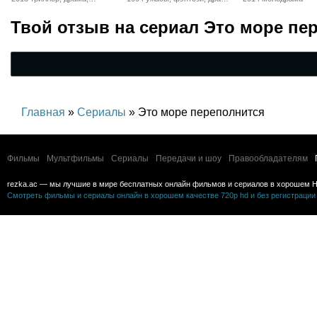
детектив
комедия, детектив
Твой отзыв на
сериал Это море пе
Главная
»
Сериалы
» Это море переполнится
Фильмы
Мультфильмы
Сериалы
Передачи и шоу
Правообладателям
rezka.ac — мы лучшие в мире бесплатных онлайн фильмов и сериалов в хорошем H
Смотреть фильмы и сериалы онлайн в хорошем качестве 720p hd и без регистрации