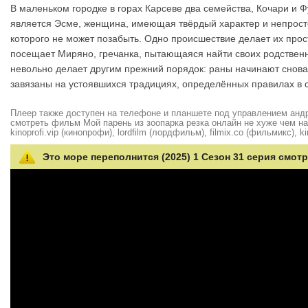
В маленьком городке в горах Карсеве два семейства, Кочари и 
является Эсме, женщина, имеющая твёрдый характер и непросто
которого не может позабыть. Одно происшествие делает их пр
посещает Миряно, гречанка, пытающаяся найти своих родствен
невольно делает другим прежний порядок: раны начинают снова 
завязаны на устоявшихся традициях, определённых правилах в
Плеер также доступен на телефоне и планшете под управлением андро
смотреть фильм Мой парень из зоопарка резка онлайн не хуже чем на hd
kinoprofi.vip (кинопрофи), lordfilm (лордфильм), filmix.co (фильмикс), ki
Это море переполнится (2025) 1 Сезон 31 серия смот