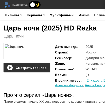
ПОДПИШИСЬ
Фильмы
Сериалы
Мультфильмы
Аниме
Новин
Царь ночи (2025) HD Rezka
Царь ночи
Дата выхода
:
2025
Страна
:
Россия
Режиссер
:
Дмитрий Ме
Жанр
:
история, пр
Смотреть трейлер
В качестве
:
WEB-DL
Время
:
(-)
В ролях актеры
:
Елизавета 
Алексей Ярмущик
,
Алиса Рейф
Про что сериал «Царь ночи»
:
Питер в самом начале ХХ века невероятно красив и притягател