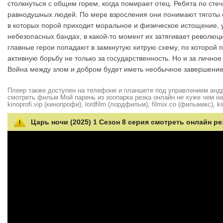
столкнуться с общим горем, когда помирает отец. Ребята по ст
равнодушных людей. По мере взросления они понимают тяготы о
в которых порой приходит моральное и физическое истощение, у
небезопасных бандах, в какой-то момент их затягивает революц
главные герои попадают в замкнутую хитрую схему, по которой 
активную борьбу не только за государственность. Но и за лично
Война между злом и добром будет иметь необычное завершение
Плеер также доступен на телефоне и планшете под управлением андро
смотреть фильм Мой парень из зоопарка резка онлайн не хуже чем на hd
kinoprofi.vip (кинопрофи), lordfilm (лордфильм), filmix.co (фильмикс), ki
Царь ночи (2025) 1 Сезон 8 серия смотреть онлайн ре