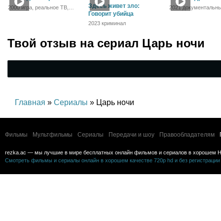
Здесь живет зло:
2000 игра, реальное ТВ,
2021 документальны
приключения
Говорит убийца
история, биография
2023 криминал
Твой отзыв на
сериал Царь ночи
Главная
»
Сериалы
» Царь ночи
Фильмы
Мультфильмы
Сериалы
Передачи и шоу
Правообладателям
rezka.ac — мы лучшие в мире бесплатных онлайн фильмов и сериалов в хорошем H
Смотреть фильмы и сериалы онлайн в хорошем качестве 720p hd и без регистрации